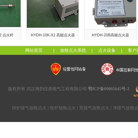
 点火杆
HYDH-10K-X1 高能点火器
HYDH-20B高能点火器
网站首页
|
放散点火系统
|
点火设备
|
客户
版权所有 武汉海韵仪表电气工程有限公司
鄂ICP备09005645号-2
w
转炉煤气放散点火
|
焦炉放散点火
|
荒煤气放散点火
|
净煤气放散