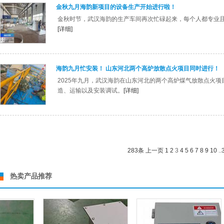
金秋九月海韵新项目的设备生产开始进行啦！
金秋时节，武汉海韵的生产车间再次忙碌起来，每个人都专业
[详细]
海韵九月忙安装！ 山东河北两个高炉放散点火项目同时进行！
2025年九月，武汉海韵在山东河北的两个高炉煤气放散点火
造、运输以及安装调试。
[详细]
283条
上一页
1
2
3
4
5
6
7
8
9
10
..
热卖产品推荐