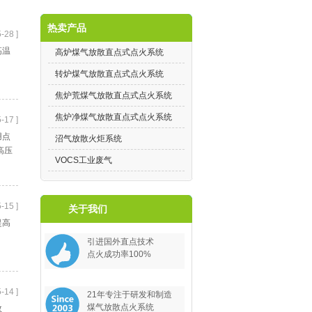
热卖产品
-28 ]
高温
高炉煤气放散直点式点火系统
转炉煤气放散直点式点火系统
焦炉荒煤气放散直点式点火系统
焦炉净煤气放散直点式点火系统
-17 ]
用点
沼气放散火炬系统
高压
VOCS工业废气
-15 ]
关于我们
提高
引进国外直点技术
点火成功率100%
-14 ]
21年专注于研发和制造
煤气放散点火系统
效