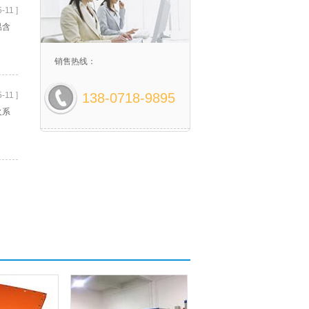
-11 ]
温含
销售热线：
-11 ]
138-0718-9895
火系