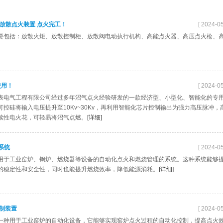
放散点火装置 点火完工！
[ 2024-05
要包括：放散火炬、放散控制柜、放散阀电动执行机构、高能点火器、高压点火枪、
使用！
[ 2024-05
表电气工程有限公司经过多年沼气点火经验研发的一款经济型、小型化、智能化的专
控硅将输入电压提升至10Kv~30Kv，再利用智能化芯片控制输出为强力高压脉冲，
续性电火花，可轻易将沼气点燃。
[详细]
系统
[ 2024-05
用于工业窑炉、锅炉、燃烧器等设备的自动化点火和燃烧管理的系统。这种系统能够
的稳定性和安全性，同时也能提升燃烧效率，降低能源消耗。
[详细]
控制装置
[ 2024-05
一种用于工业窑炉的自动化设备，它能够实现窑炉点火过程的自动化控制，提高点火