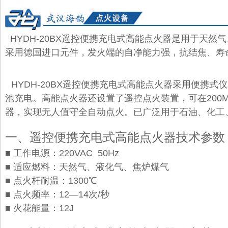
HYDH-20BX遥控便携充电
式高能点火器
是用于天然气
采用德国进口元件，发火端的自净能力强，抗结焦、寿
HYDH-20BX遥控
便携
充电
式高能点火器
采用便携式仪
池充电。
高能点火器
还设置了
遥控点火装置
，可在20
器，实现无人值守全自动点火。已广泛用于石油、化工
一、遥控
便携充电式
高能点火器技术参数
■ 工作电源：220VAC 50Hz
■ 适应燃料：天然气、液化气、焦炉煤气
■ 点火杆耐温：1300℃
■ 点火频率：12—14次/秒
■ 火花能量：12J