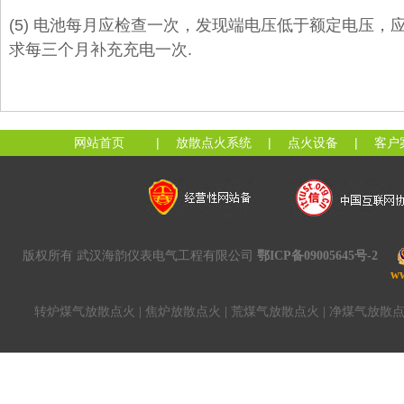
(5) 电池每月应检查一次，发现端电压低于额定电压
求每三个月补充充电一次.
网站首页
|
放散点火系统
|
点火设备
|
客户
版权所有 武汉海韵仪表电气工程有限公司
鄂ICP备09005645号-2
w
转炉煤气放散点火
|
焦炉放散点火
|
荒煤气放散点火
|
净煤气放散