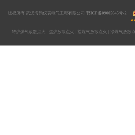
版权所有 武汉海韵仪表电气工程有限公司
鄂ICP备09005645号-2
w
转炉煤气放散点火
|
焦炉放散点火
|
荒煤气放散点火
|
净煤气放散