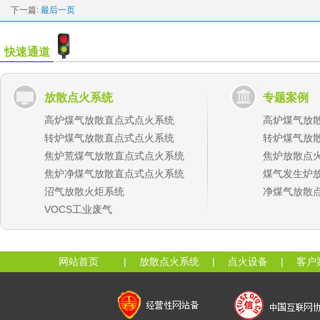
下一篇:
最后一页
快速通道
放散点火系统
专题案例
高炉煤气放散直点式点火系统
高炉煤气放
转炉煤气放散直点式点火系统
转炉煤气放
焦炉荒煤气放散直点式点火系统
焦炉放散点
焦炉净煤气放散直点式点火系统
煤气发生炉
沼气放散火炬系统
净煤气放散
VOCS工业废气
网站首页
|
放散点火系统
|
点火设备
|
客户