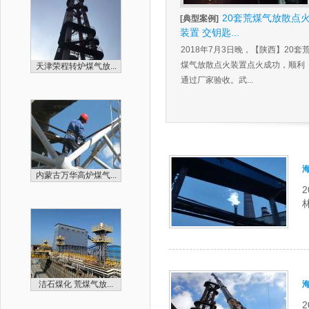
20套荒煤气放散点
[典型案例]
装置 交钥匙...
2018年7月3日晚，【陕西】20套
煤气放散点火装置点火成功，顺利
天津荣程转炉煤气放...
通过厂家验收。武...
内蒙古万华高炉煤气...
洁石煤化 荒煤气放...