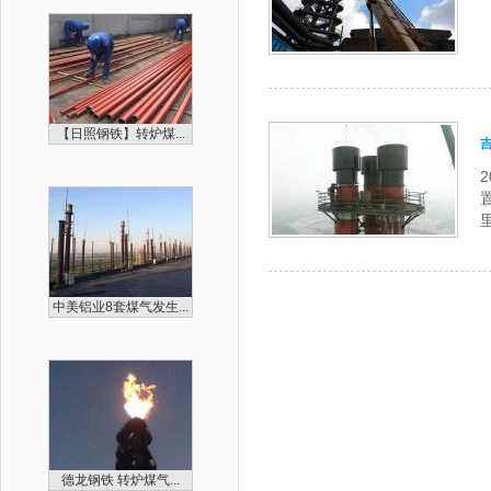
【日照钢铁】转炉煤...
中美铝业8套煤气发生...
德龙钢铁 转炉煤气...