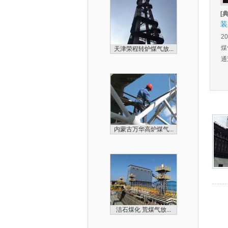
[
装
2
煤
天津荣程转炉煤气放...
通
内蒙古万华高炉煤气...
洁石煤化 荒煤气放...