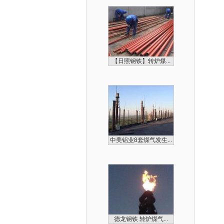
【日照钢铁】转炉煤...
中美铝业8套煤气发生...
德龙钢铁 转炉煤气...