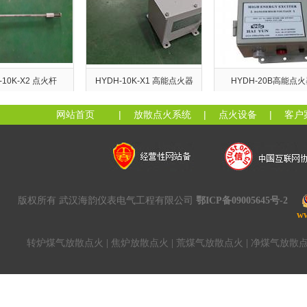
0K-X2 点火杆
HYDH-10K-X1 高能点火器
HYDH-20B高能点火器
网站首页
|
放散点火系统
|
点火设备
|
客户
版权所有 武汉海韵仪表电气工程有限公司
鄂ICP备09005645号-2
w
转炉煤气放散点火
|
焦炉放散点火
|
荒煤气放散点火
|
净煤气放散