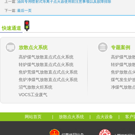
上一篇:
油田专用喷射式等离子点火器使用前注意事项以及故障排除
下一篇:
最后一页
快速通道
放散点火系统
专题案例
高炉煤气放散直点式点火系统
高炉煤气放
转炉煤气放散直点式点火系统
转炉煤气放
焦炉荒煤气放散直点式点火系统
焦炉放散点
焦炉净煤气放散直点式点火系统
煤气发生炉
沼气放散火炬系统
净煤气放散
VOCS工业废气
网站首页
|
放散点火系统
|
点火设备
|
客户