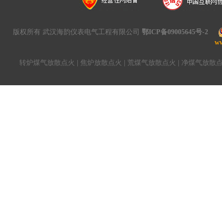
版权所有 武汉海韵仪表电气工程有限公司
鄂ICP备09005645号-2
w
转炉煤气放散点火
|
焦炉放散点火
|
荒煤气放散点火
|
净煤气放散