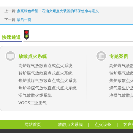
上一篇:
点亮绿色希望：石油火炬点火装置的环保使命与意义
下一篇:
最后一页
快速通道
放散点火系统
专题案例
高炉煤气放散直点式点火系统
高炉煤气放
转炉煤气放散直点式点火系统
转炉煤气放
焦炉荒煤气放散直点式点火系统
焦炉放散点
焦炉净煤气放散直点式点火系统
煤气发生炉
沼气放散火炬系统
净煤气放散
VOCS工业废气
网站首页
|
放散点火系统
|
点火设备
|
客户